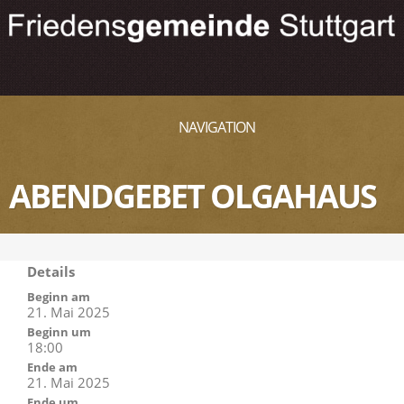
NAVIGATION
ABENDGEBET OLGAHAUS
Details
Beginn am
21. Mai 2025
Beginn um
18:00
Ende am
21. Mai 2025
Ende um