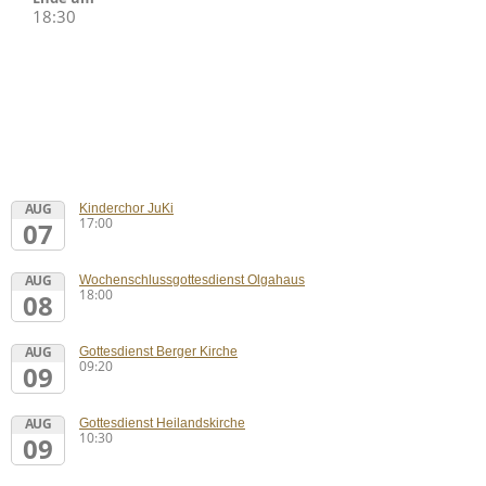
18:30
AUG
Kinderchor JuKi
17:00
07
AUG
Wochenschlussgottesdienst Olgahaus
18:00
08
AUG
Gottesdienst Berger Kirche
09:20
09
AUG
Gottesdienst Heilandskirche
10:30
09