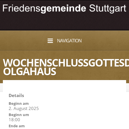
NAVIGATION
WOCHENSCHLUSSGOTTESD
OLGAHAUS
Details
Beginn am
2. August 2025
Beginn um
18:00
Ende am