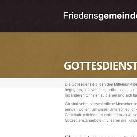
GOTTESDIENST
Die Gottesdienste bilden den Mittelpunkt d
begegnen, sich von Ihm anrühren zu lassen
mit anderen Christen zu dienen und sich fü
Wir sind sehr unterschiedliche Menschen i
bringen wollen. Um dieser Unterschiedlich
Gemeinde miteinander verbunden zu wisse
Gottesdienstangebote in unseren drei Kirc