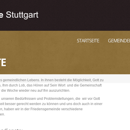
STARTSEITE
GEMEINDE
E
es gemeindlichen Lebens. In ihnen besteht die Möglichkeit, Gott zu
, Ihm durch Lob, das Hören auf Sein Wort und die Gemeinschaft
r die Woche wieder neu auf Ihn auszurichten.
n unseren Bedürfnissen und Problemstellungen, die wir vor Gott
keit besser gerecht werden zu können und uns doch auch in einer
n, haben wir in der Friedensgemeinde verschiedene
hen.