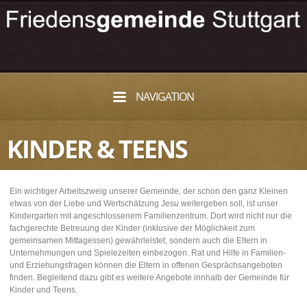
NAVIGATION
KINDER & TEENS
Ein wichtiger Arbeitszweig unserer Gemeinde, der schon den ganz Kleinen
etwas von der Liebe und Wertschätzung Jesu weitergeben soll, ist unser
Kindergarten mit angeschlossenem Familienzentrum. Dort wird nicht nur die
fachgerechte Betreuung der Kinder (inklusive der Möglichkeit zum
gemeinsamen Mittagessen) gewährleistet, sondern auch die Eltern in
Unternehmungen und Spielezeiten einbezogen. Rat und Hilfe in Familien-
und Erziehungsfragen können die Eltern in offenen Gesprächsangeboten
finden. Begleitend dazu gibt es weitere Angebote innhalb der Gemeinde für
Kinder und Teens.