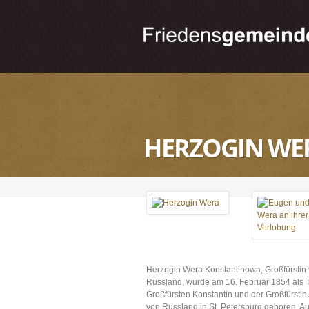
HERZOGIN WE
Herzogin Wera Konstantinowa, Großfürstin
Russland, wurde am 16. Februar 1854 als 
Großfürsten Konstantin und der Großfürstin
von Russland in St. Petersburg geboren. A