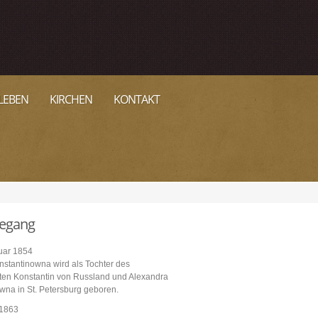
LEBEN
KIRCHEN
KONTAKT
egang
uar 1854
stantinowna wird als Tochter des
ten Konstantin von Russland und Alexandra
na in St. Petersburg geboren.
 1863