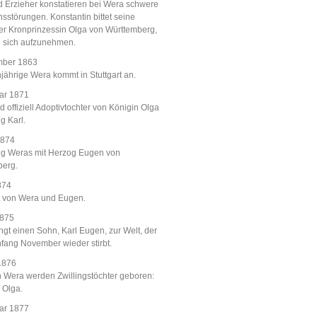
d Erzieher konstatieren bei Wera schwere
nsstörungen. Konstantin bittet seine
r Kronprinzessin Olga von Württemberg,
 sich aufzunehmen.
mber 1863
jährige Wera kommt in Stuttgart an.
ar 1871
d offiziell Adoptivtochter von Königin Olga
g Karl.
1874
ng Weras mit Herzog Eugen von
berg.
874
t von Wera und Eugen.
1875
ngt einen Sohn, Karl Eugen, zur Welt, der
fang November wieder stirbt.
1876
 Wera werden Zwillingstöchter geboren:
 Olga.
ar 1877