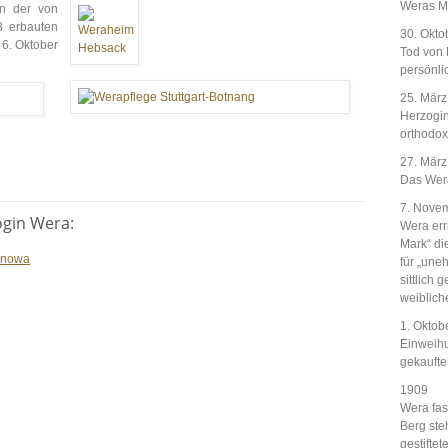
Weras Ma
in der von
3 erbauten
30. Okto
 6. Oktober
Tod von 
persönli
25. Mär
Herzogin
orthodox
27. Mär
Das Wera
7. Nove
ogin Wera:
Wera err
Mark“ die
anowa
für „une
sittlich
weibliche
1. Oktob
Einweihun
gekaufte
1909
Wera fas
Berg ste
gestifte