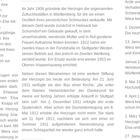
Ärzte un
 ihre
Verhalte
Im Jahr 1908 gründete die Herzogin die sogenannten
n
Schweste
Zufluchtsstätten in Württemberg, für die sie einen
t zur
Wera bei
Großteil ihres persönlichen Schmuckes verkaufte. Mit
n Ehe mit
diesem Geld wurde zunächst in Hebsack bei
s
2. Deze
Schorndorf ein Gebäude gekauft, in dem
unjährige
Die neun
unverheiratete, werdende Mütter und in Not geratene
. Ihre
13. Janu
Frauen Aufnahme finden konnten. 1922 nahm ein
ern des
Wera wir
zweites Haus in der Forststraße im Stuttgarter Westen
mit ihren
und Köni
seinen Betrieb auf, das jedoch im Zweiten Weltkrieg
am
zerstört wurde. Ein Ersatz wurde erst wieder 1953 im
en zur
Januar 
Oberen Hoppenlauweg errichtet.
Verlobu
Württem
Neben diesen Weraheimen ist eine weitere Stiftung
Eugen von
der Herzogin bis heute von Bedeutung: Am 21. Juni
hren ersten
8. Mai 1
1911 verfügte sie den Bau einer Kirche, „die unter
ten starb.
Hochzei
dem Namen ‘Heilandskirche’ der Dankeszoll für
Ehepaar
meine vor fünfzig Jahren erfolgte Ankunft in Stuttgart
8. April 
innen Elsa
sein soll“. Am 2. Dezember 1911 erfolgte der erste
Wera bri
 Knapp elf
Spatenstich. Aber schon die Grundsteinlegung am 8.
schon An
arb Herzog
Mai 1912 erlebte die Herzogin nicht mehr. Sie starb
ndung bzw.
1. März 
am 11. April 1912, nachdem sie sich von einer im
edoch wurde
Herzogin
Sommer 1911 aufgetretenen Nierenstörung und
en kam. Mit
Elsa und
einem Schlaganfall nie wieder ganz erholt hatte.
n Wera von
27. Janu
twohnung in