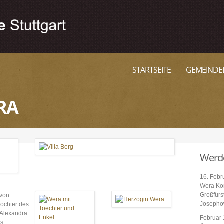
STARTSEITE
GEMEINDE
RA
Werd
16. Febr
Wera Kon
Großfürs
 von
Josephow
Tochter des
 Alexandra
Februar
us