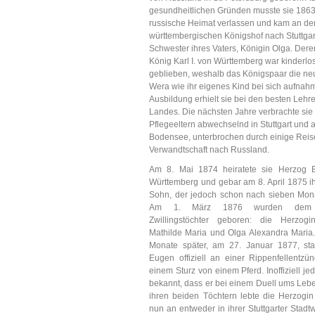
gesundheitlichen Gründen musste sie 1863
russische Heimat verlassen und kam an de
württembergischen Königshof nach Stuttgar
Schwester ihres Vaters, Königin Olga. Dere
König Karl I. von Württemberg war kinderlo
geblieben, weshalb das Königspaar die ne
Wera wie ihr eigenes Kind bei sich aufnahm
Ausbildung erhielt sie bei den besten Lehr
Landes. Die nächsten Jahre verbrachte sie 
Pflegeeltern abwechselnd in Stuttgart und 
Bodensee, unterbrochen durch einige Reis
Verwandtschaft nach Russland.
Am 8. Mai 1874 heiratete sie Herzog 
Württemberg und gebar am 8. April 1875 i
Sohn, der jedoch schon nach sieben Mona
Am 1. März 1876 wurden dem 
Zwillingstöchter geboren: die Herzog
Mathilde Maria und Olga Alexandra Maria.
Monate später, am 27. Januar 1877, st
Eugen offiziell an einer Rippenfellentzü
einem Sturz von einem Pferd. Inoffiziell j
bekannt, dass er bei einem Duell ums Leb
ihren beiden Töchtern lebte die Herzogi
nun an entweder in ihrer Stuttgarter Stad