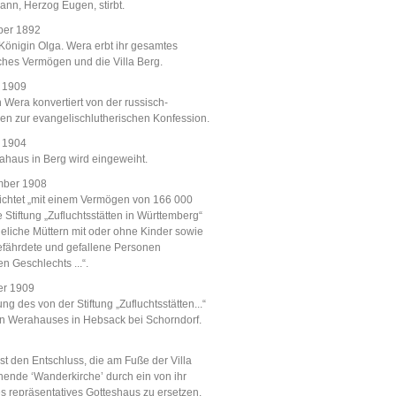
nn, Herzog Eugen, stirbt.
ber 1892
Königin Olga. Wera erbt ihr gesamtes
ches Vermögen und die Villa Berg.
z 1909
 Wera konvertiert von der russisch-
en zur evangelischlutherischen Konfession.
z 1904
haus in Berg wird eingeweiht.
mber 1908
ichtet „mit einem Vermögen von 166 000
 Stiftung „Zufluchtsstätten in Württemberg“
heliche Müttern mit oder ohne Kinder sowie
 gefährdete und gefallene Personen
n Geschlechts ...“.
er 1909
g des von der Stiftung „Zufluchtsstätten...“
n Werahauses in Hebsack bei Schorndorf.
st den Entschluss, die am Fuße der Villa
hende ‘Wanderkirche’ durch ein von ihr
tes repräsentatives Gotteshaus zu ersetzen.