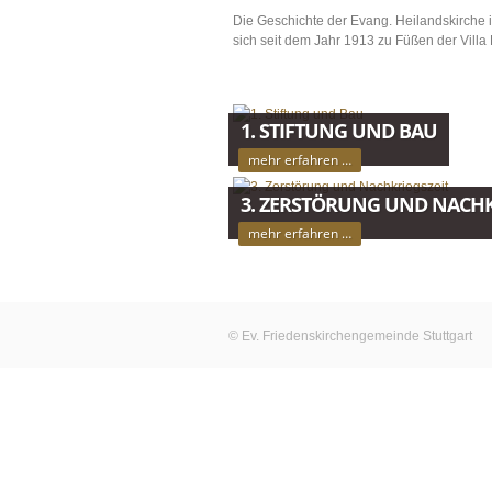
Die Geschichte der Evang. Heilandskirche im 
sich seit dem Jahr 1913 zu Füßen der Villa 
1. STIFTUNG UND BAU
mehr erfahren …
3. ZERSTÖRUNG UND NACHK
mehr erfahren …
© Ev. Friedenskirchengemeinde Stuttgart