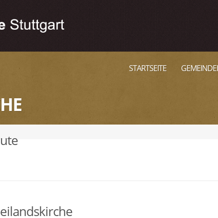
STARTSEITE
GEMEINDE
CHE
eute
eilandskirche