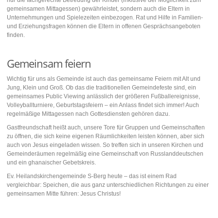
nur die fachgerechte Betreuung der Kinder (inklusive der Möglichkeit zum
gemeinsamen Mittagessen) gewährleistet, sondern auch die Eltern in
Unternehmungen und Spielezeiten einbezogen. Rat und Hilfe in Familien-
und Erziehungsfragen können die Eltern in offenen Gesprächsangeboten
finden.
Gemeinsam feiern
Wichtig für uns als Gemeinde ist auch das gemeinsame Feiern mit Alt und
Jung, Klein und Groß. Ob das die traditionellen Gemeindefeste sind, ein
gemeinsames Public Viewing anlässlich der größeren Fußballereignisse,
Volleyballturniere, Geburtstagsfeiern – ein Anlass findet sich immer! Auch
regelmäßige Mittagessen nach Gottesdiensten gehören dazu.
Gastfreundschaft heißt auch, unsere Tore für Gruppen und Gemeinschaften
zu öffnen, die sich keine eigenen Räumlichkeiten leisten können, aber sich
auch von Jesus eingeladen wissen. So treffen sich in unseren Kirchen und
Gemeinderäumen regelmäßig eine Gemeinschaft von Russlanddeutschen
und ein ghanaischer Gebetskreis.
Ev. Heilandskirchengemeinde S-Berg heute – das ist einem Rad
vergleichbar: Speichen, die aus ganz unterschiedlichen Richtungen zu einer
gemeinsamen Mitte führen: Jesus Christus!