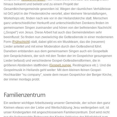
hinaus bekannt und beliebt und zu einem Projekt der
Gesamtkirchengemeinde geworden ist. Wegen der räumlichen Verhältnisse
ist GiO jetzt in der Friedenskirche verortet, aber kleinere Veranstaltungen,
Workshops etc. finden nach wie vor in der Heilandskirche statt. Menschen
ganz unterschiedlicher Herkunft und unterschiedlichen Denkens finden im
gemeinsamen Singen zueinander und hören von der befreienden Nachricht
(„Gospel“) von Jesus. Diese Arbeit hat auch das Gemeindeleben sehr
beeinflusst: So finden nun zweiwöchig die Gottesdienste in einer moderneren
Form (
Frühschicht
) statt, dabei gibt es ein Musikteam, das die (neueren)
Lieder anleitet und mit einer Moderation durch den Gottesdienst führt.
Daneben entstanden aus dem gemeinsamen Singen auch ein Gospeltalk
(ein Gesprächskreis, der sich mit den Texten der im Gospelchor gesungenen
Lieder befasst) und verschiedene Gospel-Gottesdienstformen, die in
größeren Abständen stattfinden (
GospelLounge
, Restingplace etc.). Und die
Gospelmusik in Heilands geht weiter: Mit dem kleinen-feinen Gospel-
Hochkaräter “nu company”, sowie dem neuen Gospelchor der Berger Kirche,
der immer montags probt.
Familienzentrum
Ein weiterer wichtiger Arbeitszweig unserer Gemeinde, der schon den ganz
Kleinen etwas von der Liebe und Wertschätzung Jesu weitergeben soll, ist
unser Kindergarten mit angeschlossenem Familienzentrum. Dort wird nicht