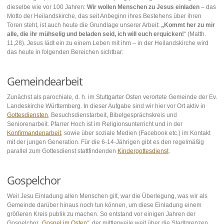
dieselbe wie vor 100 Jahren:
Wir wollen Menschen zu Jesus einladen
– das
Motto der Heilandskirche, das seit Anbeginn ihres Bestehens über ihren
Toren steht, ist auch heute die Grundlage unserer Arbeit:
„Kommt her zu mir
alle, die ihr mühselig und beladen seid, ich will euch erquicken!
“ (Matth.
11,28). Jesus lädt ein zu einem Leben mit ihm – in der Heilandskirche wird
das heute in folgenden Bereichen sichtbar:
Gemeindearbeit
Zunächst als parochiale, d. h. im Stuttgarter Osten verortete Gemeinde der Ev.
Landeskirche Württemberg. In dieser Aufgabe sind wir hier vor Ort aktiv in
Gottesdiensten
, Besuchsdienstarbeit, Bibelgesprächskreis und
Seniorenarbeit. Pfarrer Hoch ist im Religionsunterricht und in der
Konfirmandenarbeit
, sowie über soziale Medien (Facebook etc.) im Kontakt
mit der jungen Generation. Für die 6-14-Jährigen gibt es den regelmäßig
parallel zum Gottesdienst stattfindenden
Kindergottesdienst
.
Gospelchor
Weil Jesu Einladung allen Menschen gilt, war die Überlegung, was wir als
Gemeinde darüber hinaus noch tun können, um diese Einladung einem
größeren Kreis publik zu machen. So entstand vor einigen Jahren der
Gospelchor „
Gospel im Osten
“, der mittlerweile weit über die Stadtgrenzen