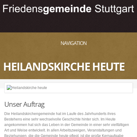
NAVIGATION
HEILANDSKIRCHE HEUTE
Unser Auftrag
Die Heilandskirchengemeinde hat im Laufe des Jahrhunderts ihres
Bestehens eine sehr wechselvolle Geschichte hinter sich. Im Heute
angekommen hat sich das Leben in der Gemeinde in einer sehr vielfältigen
Art und Weise entwickelt. In allen Arbeitszweigen, Veranstaltungen und
Beziehungen, die die Gemeinde heute pflegt, ist die große Kernaufgabe