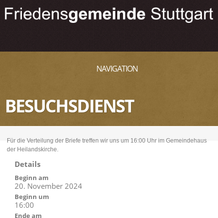
NAVIGATION
BESUCHSDIENST
Für die Verteilung der Briefe treffen wir uns um 16:00 Uhr im Gemeindehaus
der Heilandskirche.
Details
Beginn am
20. November 2024
Beginn um
16:00
Ende am