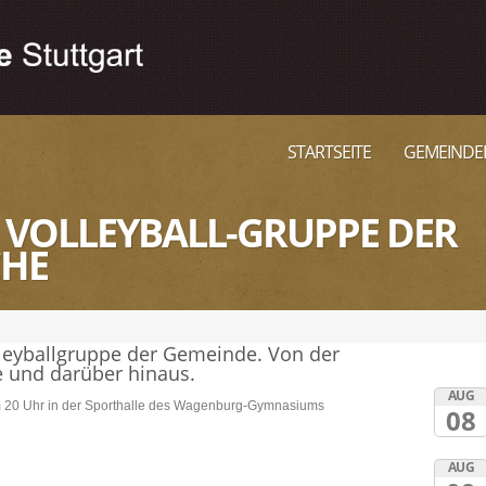
STARTSEITE
GEMEINDE
– VOLLEYBALL-GRUPPE DER
CHE
lleyballgruppe der Gemeinde. Von der
 und darüber hinaus.
AUG
um 20 Uhr in der Sporthalle des Wagenburg-Gymnasiums
08
AUG