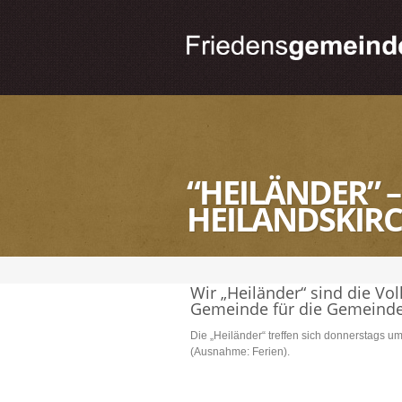
“HEILÄNDER” 
HEILANDSKIR
Wir „Heiländer“ sind die Vo
Gemeinde für die Gemeinde
Die „Heiländer“ treffen sich donnerstags 
(Ausnahme: Ferien).