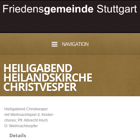
NAVIGATION
HEILIGABEND
HEILANDSKIRCHE
CHRISTVESPER
Heiligabend Christvesper
mit Weihnachtspiel d. Kinder-
chores; Pfr. Albrecht Hoch
O: Weihnachtsopfer
Details