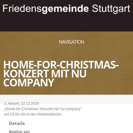
NAVIGATION
HOME-FOR-CHRISTMAS-
KONZERT MIT NU
COMPANY
3. Advent, 13.12.2025
„Home-for-Christmas“-Konzert mit “nu company”
um 19.00 Uhr in der Heilandskirche
Details
Beginn am